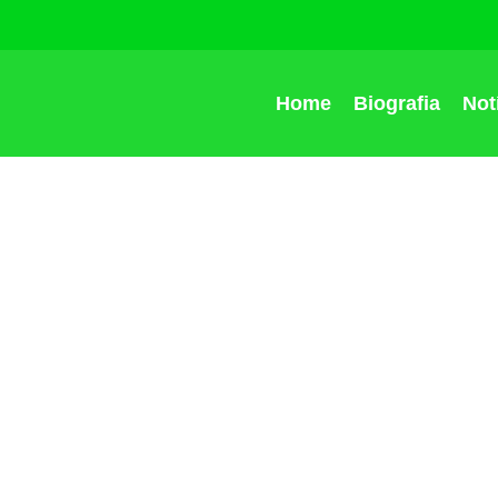
Home
Biografia
Not
 entrega 50 casas a
lis e amplia acess
rior de Goiás
Daniel Vilela