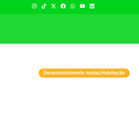
Desenvolvimento social
,
Habitação
Daniel Vilela
em Serranópo
digna no inte
09/06/2026
15:15
Comunicacao 